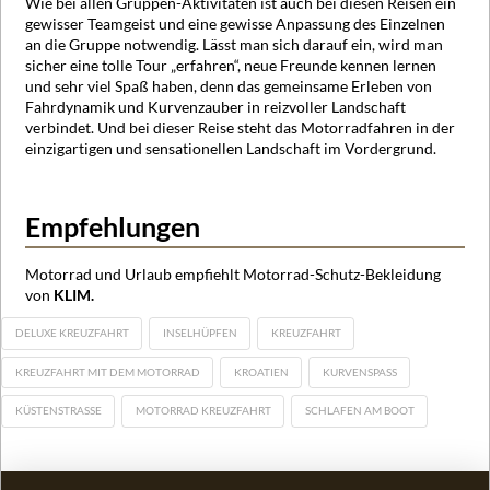
Wie bei allen Gruppen-Aktivitäten ist auch bei diesen Reisen ein
gewisser Teamgeist und eine gewisse Anpassung des Einzelnen
an die Gruppe notwendig. Lässt man sich darauf ein, wird man
sicher eine tolle Tour „erfahren“, neue Freunde kennen lernen
und sehr viel Spaß haben, denn das gemeinsame Erleben von
Fahrdynamik und Kurvenzauber in reizvoller Landschaft
verbindet. Und bei dieser Reise steht das Motorradfahren in der
einzigartigen und sensationellen Landschaft im Vordergrund.
Empfehlungen
Motorrad und Urlaub empfiehlt Motorrad-Schutz-Bekleidung
von
KLIM.
DELUXE KREUZFAHRT
INSELHÜPFEN
KREUZFAHRT
KREUZFAHRT MIT DEM MOTORRAD
KROATIEN
KURVENSPASS
KÜSTENSTRASSE
MOTORRAD KREUZFAHRT
SCHLAFEN AM BOOT