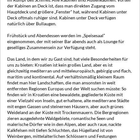
der Kabinen an Deck ist, dass man direkten Zugang vom
Hauptdeck und größere „Fenster“ hat, während Kabinen unter
Deck oftmals ruhiger sind. Kabinen unter Deck verfügen
natürlich über Bullaugen.
Frühstück und Abendessen werden im „Speisesaal”
eingenommen, der mit seiner Bar abends auch als Lounge für
geselliges Zusammensein zur Verfügung steht.
Das Land, in dem wir zu Gast sind, hat viele Besonderheiten für
uns zu bieten: Kroatien ist kein großes Land, aber es ist
gleichzeitig mediterran und mitteleuropäisch, gebirgig und flach,
maritim und kontinental. Auf verhältnismäßig kleinem Raum
findet man hier Landschaften, die man ansonsten in weit
entfernten Regionen Europas und der Welt suchen müsste: So
finden wir in Kroatien eine bewaldete, gegliederte Küste mit
einer Vielzahl von Inseln, gut erhaltene, alte mediterrane Städte
mit engen Gassen und steinernen Häusern, aber auch grünes
Weideland an der Küste mit Trockenmauern. Die Bergregionen
zieren ausgedehnte Waldgebiete, romantische Seen und
malerische Dörfer wie in den Alpen, aber auch raue, nackte
Kalkfelsen mit tiefen Schluchten, das Hügelland ist von
Weinbergen, mittelalterlichen Schlössern und Festungen