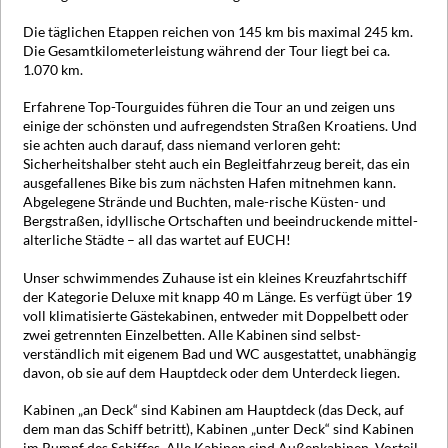
Die täglichen Etappen reichen von 145 km bis maximal 245 km.
Die Gesamtkilometerleistung während der Tour liegt bei ca.
1.070 km.
Erfahrene Top-Tourguides führen die Tour an und zeigen uns
einige der schönsten und aufregendsten Straßen Kroatiens. Und
sie achten auch darauf, dass niemand verloren geht:
Sicherheitshalber steht auch ein Begleitfahrzeug bereit, das ein
ausgefallenes Bike bis zum nächsten Hafen mitnehmen kann.
Abgelegene Strände und Buchten, male-rische Küsten- und
Bergstraßen, idyllische Ortschaften und beeindruckende mittel-
alterliche Städte – all das wartet auf EUCH!
Unser schwimmendes Zuhause ist ein kleines Kreuzfahrtschiff
der Kategorie Deluxe mit knapp 40 m Länge. Es verfügt über 19
voll klimatisierte Gästekabinen, entweder mit Doppelbett oder
zwei getrennten Einzelbetten. Alle Kabinen sind selbst-
verständlich mit eigenem Bad und WC ausgestattet, unabhängig
davon, ob sie auf dem Hauptdeck oder dem Unterdeck liegen.
Kabinen „an Deck“ sind Kabinen am Hauptdeck (das Deck, auf
dem man das Schiff betritt), Kabinen „unter Deck“ sind Kabinen
im Rumpf des Schiffes. Alle Kabinen sind Außenkabinen. Vorteil