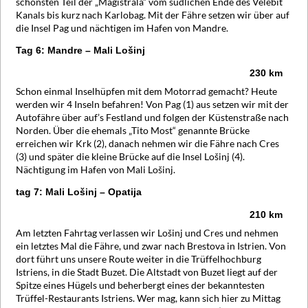
schönsten Teil der „Magistrala“ vom südlichen Ende des Velebit
Kanals bis kurz nach Karlobag. Mit der Fähre setzen wir über auf
die Insel Pag und nächtigen im Hafen von Mandre.
Tag 6: Mandre – Mali Lošinj
230 km
Schon einmal Inselhüpfen mit dem Motorrad gemacht? Heute
werden wir 4 Inseln befahren! Von Pag (1) aus setzen wir mit der
Autofähre über auf’s Festland und folgen der Küstenstraße nach
Norden. Über die ehemals „Tito Most“ genannte Brücke
erreichen wir Krk (2), danach nehmen wir die Fähre nach Cres
(3) und später die kleine Brücke auf die Insel Lošinj (4).
Nächtigung im Hafen von Mali Lošinj.
tag 7: Mali Lošinj – Opatija
210 km
Am letzten Fahrtag verlassen wir Lošinj und Cres und nehmen
ein letztes Mal die Fähre, und zwar nach Brestova in Istrien. Von
dort führt uns unsere Route weiter in die Trüffelhochburg
Istriens, in die Stadt Buzet. Die Altstadt von Buzet liegt auf der
Spitze eines Hügels und beherbergt eines der bekanntesten
Trüffel-Restaurants Istriens. Wer mag, kann sich hier zu Mittag