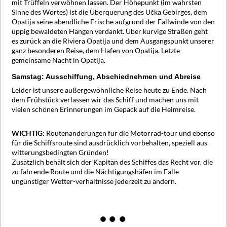
mit Trüffeln verwöhnen lassen. Der Höhepunkt (im wahrsten
Sinne des Wortes) ist die Überquerung des Učka Gebirges, dem
Opatija seine abendliche Frische aufgrund der Fallwinde von den
üppig bewaldeten Hängen verdankt. Über kurvige Straßen geht
es zurück an die Riviera Opatija und dem Ausgangspunkt unserer
ganz besonderen Reise, dem Hafen von Opatija. Letzte
gemeinsame Nacht in Opatija.
Samstag: Ausschiffung, Abschiednehmen und Abreise
Leider ist unsere außergewöhnliche Reise heute zu Ende. Nach
dem Frühstück verlassen wir das Schiff und machen uns mit
vielen schönen Erinnerungen im Gepäck auf die Heimreise.
WICHTIG:
Routenänderungen für die Motorrad-tour und ebenso
für die Schiffsroute sind ausdrücklich vorbehalten, speziell aus
witterungsbedingten Gründen!
Zusätzlich behält sich der Kapitän des Schiffes das Recht vor, die
zu fahrende Route und die Nächtigungshäfen im Falle
ungünstiger Wetter-verhältnisse jederzeit zu ändern.