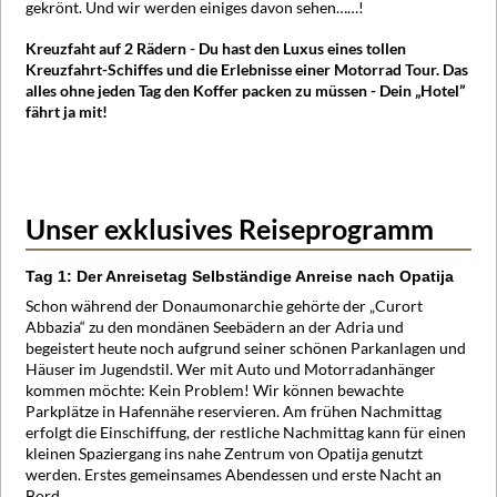
gekrönt. Und wir werden einiges davon sehen……!
Kreuzfaht auf 2 Rädern - Du hast den Luxus eines tollen
Kreuzfahrt-Schiffes und die Erlebnisse einer Motorrad Tour. Das
alles ohne jeden Tag den Koffer packen zu müssen - Dein „Hotel”
fährt ja mit!
Unser exklusives Reiseprogramm
Tag 1: Der Anreisetag Selbständige Anreise nach Opatija
Schon während der Donaumonarchie gehörte der „Curort
Abbazia“ zu den mondänen Seebädern an der Adria und
begeistert heute noch aufgrund seiner schönen Parkanlagen und
Häuser im Jugendstil. Wer mit Auto und Motorradanhänger
kommen möchte: Kein Problem! Wir können bewachte
Parkplätze in Hafennähe reservieren. Am frühen Nachmittag
erfolgt die Einschiffung, der restliche Nachmittag kann für einen
kleinen Spaziergang ins nahe Zentrum von Opatija genutzt
werden. Erstes gemeinsames Abendessen und erste Nacht an
Bord.