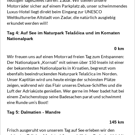
heutigen Tageszieles fahren: Zadar. Wir stellen unsere
Motorräder sicher auf einem Parkplatz ab, unser schwimmendes
Luxus-Hotel liegt direkt beim Eingang zur UNESCO
Weltkulturerbe Altstadt von Zadar, die natürlich ausgiebig
erkundet werden will!
Tag 4: Auf See im Naturpark Telašćica und im Kornaten
Nationalpark
0 km
Wir freuen uns auf einen Motorrad freien Tag zum Entspannen:
Der Nationalpark „Kornati“ mit seinen über 150 Inseln ist einer
der bekanntesten Nationalparks in Kroatien, begrenzt vom
ebenfalls beeindruckenden Naturpark Telašćica im Norden.
Unser Kaptitän wird uns heute einige der schönsten Plätze
zeigen, während wir das Flair unseres Deluxe-Schiffes und die
Luft der Adriaküste genießen. Wer gerne im Meer badet hat bei
einem Zwischenstopp seine Badesachen parat und schwimmt
eine Runde um’s Boot!
Tag 5: Dalmatien - Mandre
145 km
Frisch ausgeruht von unserem Tag auf See erleben wir den