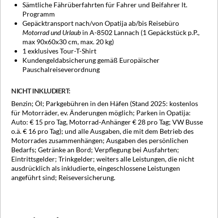
Sämtliche Fährüberfahrten für Fahrer und Beifahrer lt.
Programm
Gepäcktransport nach/von Opatija ab/bis Reisebüro
Motorrad und Urlaub
in A-8502 Lannach (1 Gepäckstück p.P.,
max 90x60x30 cm, max. 20 kg)
1 exklusives Tour-T-Shirt
Kundengeldabsicherung gemäß Europäischer
Pauschalreiseverordnung
NICHT INKLUDIERT:
Benzin; Öl; Parkgebühren in den Häfen (Stand 2025: kostenlos
für Motorräder, ev. Änderungen möglich; Parken in Opatija:
Auto: € 15 pro Tag, Motorrad-Anhänger € 28 pro Tag; VW Busse
o.ä. € 16 pro Tag); und alle Ausgaben, die mit dem Betrieb des
Motorrades zusammenhängen; Ausgaben des persönlichen
Bedarfs; Getränke an Bord; Verpflegung bei Ausfahrten;
Eintrittsgelder; Trinkgelder; weiters alle Leistungen, die nicht
ausdrücklich als inkludierte, eingeschlossene Leistungen
angeführt sind; Reiseversicherung.