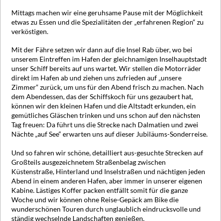
Mittags machen wir eine geruhsame Pause mit der Möglichkeit
etwas zu Essen und die Spezialitäten der „erfahrenen Region“ zu
verköstigen.
Mit der Fähre setzen wir dann auf die Insel Rab über, wo bei
unserem Eintreffen im Hafen der gleichnamigen Inselhauptstadt
unser Schiff bereits auf uns wartet. Wir stellen die Motorräder
direkt im Hafen ab und ziehen uns zufrieden auf „unsere
Zimmer“ zurück, um uns für den Abend frisch zu machen. Nach
dem Abendessen, das der Schiffskoch für uns gezaubert hat,
können wir den kleinen Hafen und die Altstadt erkunden, ein
gemütliches Gläschen trinken und uns schon auf den nächsten
Tag freuen: Da führt uns die Strecke nach Dalmatien und zwei
Nächte „auf See“ erwarten uns auf dieser Jubiläums-Sonderreise.
Und so fahren wir schöne, detailliert aus-gesuchte Strecken auf
Großteils ausgezeichnetem Straßenbelag zwischen
Küstenstraße, Hinterland und Inselstraßen und nächtigen jeden
Abend in einem anderen Hafen, aber immer in unserer eigenen
Kabine. Lästiges Koffer packen entfällt somit für die ganze
Woche und wir können ohne Reise-Gepäck am Bike die
wunderschönen Touren durch unglaublich eindrucksvolle und
ständig wechselnde Landschaften genießen.