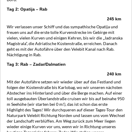
Tag 2: Opatija – Rab
245 km
Wir verlassen unser Schiff und das sympathische Opatija und
freuen uns auf die erste tolle Kurvenstrecke im Gebirge mit
vielen, vielen Kurven und einigen Kehren, bis wir die „Jadranska
Magistrala“, die Adriatische Küstenstraße, erreichen. Danach
geht es mit der Autofähre über den Velebit Kanal nach Rab.
Nächtigung in Rab.
Tag 3: Rab – Zadar/Dalmatien
240 km
Mit der Autofähre setzen wir wieder über auf das Festland und
folgen der Küstenstraße bis Karlobag, wo wir unseren nächsten
Abstecher ins Hinterland und über die Berge machen. Auf einer
toll ausgebauten Überlandstraße cruisen wir bis auf beinahe 950
m Seehöhe (wir starten bei 0 m!), das ist schon das erste
Highlight des Tages! Wir durchqueren auf dieser Tages-Tour den
Naturpark Velebit Richtung Norden und lassen uns vom Wechsel
der Landschaft verblüffen. Am Weg zurück zum Meer liegen
wieder einige Kurven vor uns, wenn wir in Richtung unseres